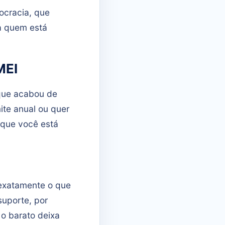
ocracia, que
a quem está
MEI
que acabou de
ite anual ou quer
 que você está
exatamente o que
suporte, por
 o barato deixa