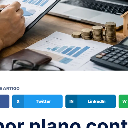
E ARTIGO
k
X
Twitter
IN
LinkedIn
W
or plano cont