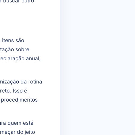
a buscar outro
itens são
ntação sobre
eclaração anual,
nização da rotina
eto. Isso é
r procedimentos
para quem está
omeçar do jeito