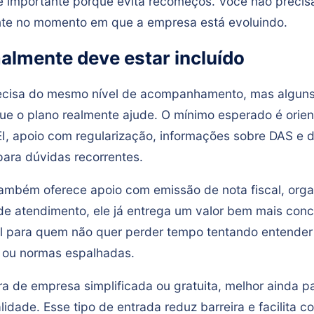
e importante porque evita recomeços. Você não precis
nte no momento em que a empresa está evoluindo.
almente deve estar incluído
cisa do mesmo nível de acompanhamento, mas alguns 
que o plano realmente ajude. O mínimo esperado é orie
I, apoio com regularização, informações sobre DAS e d
para dúvidas recorrentes.
ambém oferece apoio com emissão de nota fiscal, orga
de atendimento, ele já entrega um valor bem mais concr
il para quem não quer perder tempo tentando entende
s ou normas espalhadas.
ra de empresa simplificada ou gratuita, melhor ainda 
lidade. Esse tipo de entrada reduz barreira e facilita c