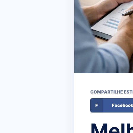
COMPARTILHE EST
F
Faceboo
Melh