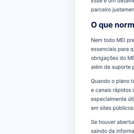
Esse é um detalh
parceiro justame
O que norm
Nem todo MEI pre
essenciais para 
obrigações do ME
além de suporte 
Quando o plano t
e canais rápidos 
especialmente út
em sites público
Se houver abertu
saindo da informa