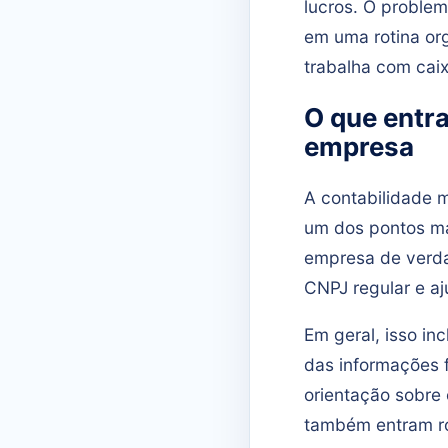
lucros. O problem
em uma rotina or
trabalha com caix
O que entr
empresa
A contabilidade 
um dos pontos ma
empresa de verda
CNPJ regular e a
Em geral, isso in
das informações f
orientação sobre
também entram ro