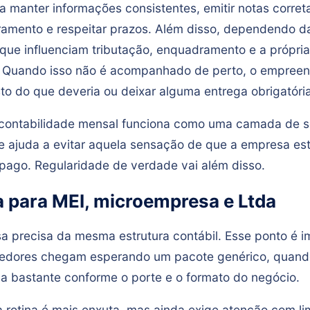
a manter informações consistentes, emitir notas corre
amento e respeitar prazos. Além disso, dependendo da
que influenciam tributação, enquadramento e a própria
. Quando isso não é acompanhado de perto, o empree
o do que deveria ou deixar alguma entrega obrigatória
 contabilidade mensal funciona como uma camada de s
 e ajuda a evitar aquela sensação de que a empresa es
 pago. Regularidade de verdade vai além disso.
 para MEI, microempresa e Ltda
 precisa da mesma estrutura contábil. Esse ponto é i
edores chegam esperando um pacote genérico, quand
 bastante conforme o porte e o formato do negócio.
 rotina é mais enxuta, mas ainda exige atenção com li