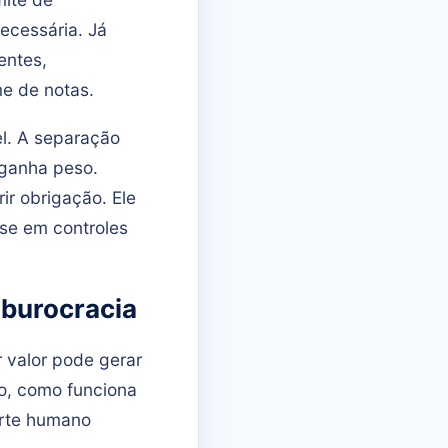
ecessária. Já
entes,
me de notas.
el. A separação
a ganha peso.
r obrigação. Ele
se em controles
burocracia
 valor pode gerar
no, como funciona
orte humano