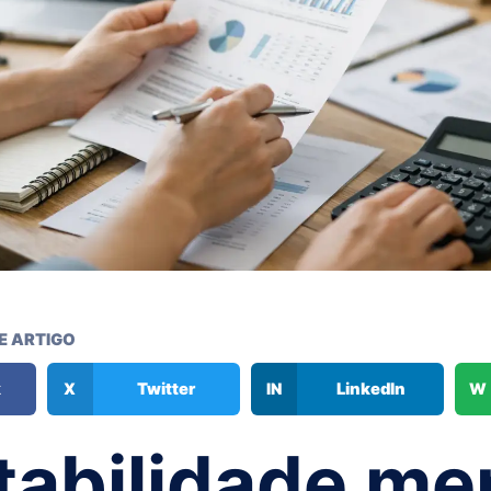
E ARTIGO
k
X
Twitter
IN
LinkedIn
W
abilidade me