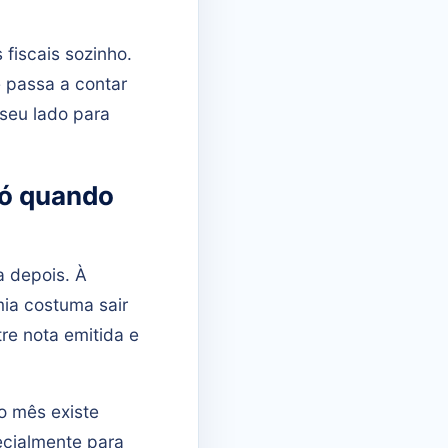
fiscais sozinho.
e passa a contar
seu lado para
só quando
a depois. À
mia costuma sair
re nota emitida e
o mês existe
ecialmente para