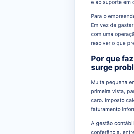
e ao suporte em d
Para o empreended
Em vez de gastar 
com uma operação
resolver o que pre
Por que fa
surge prob
Muita pequena em
primeira vista, p
caro. Imposto cal
faturamento info
A gestão contábil
conferência, ent