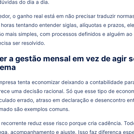
úvidas do dia a dia.
or, o ganho real está em não precisar traduzir normas 
horas tentando entender siglas, alíquotas e prazos, el
 mais simples, com processos definidos e alguém ao 
cisa ser resolvido.
zer a gestão mensal em vez de agir 
lema
presa tenta economizar deixando a contabilidade par
arece uma decisão racional. Só que esse tipo de econo
culado errado, atraso em declaração e desencontro ent
rmado são exemplos comuns.
 recorrente reduz esse risco porque cria cadência. Tod
rega, acompanhamento e ajuste. Isso faz diferença esp