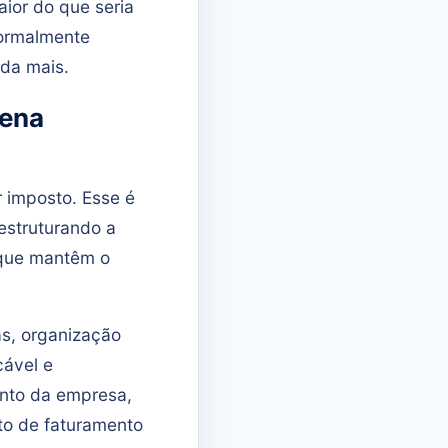
ior do que seria
normalmente
nda mais.
uena
 imposto. Esse é
estruturando a
 que mantêm o
as, organização
cável e
nto da empresa,
to de faturamento