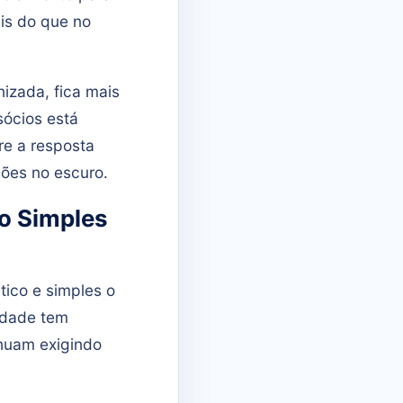
is do que no
izada, fica mais
 sócios está
re a resposta
sões no escuro.
o Simples
ico e simples o
idade tem
inuam exigindo