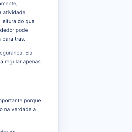
tamente,
 atividade,
 leitura do que
ndedor pode
 para trás.
egurança. Ela
tá regular apenas
mportante porque
o na verdade a
mite de