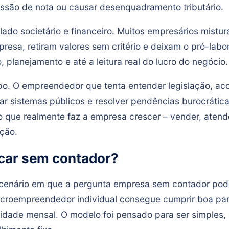
issão de nota ou causar desenquadramento tributário.
ado societário e financeiro. Muitos empresários mistu
esa, retiram valores sem critério e deixam o pró-labor
, planejamento e até a leitura real do lucro do negócio.
po. O empreendedor que tenta entender legislação, a
r sistemas públicos e resolver pendências burocrátic
do que realmente faz a empresa crescer – vender, aten
ação.
icar sem contador?
 cenário em que a pergunta empresa sem contador pod
microempreendedor individual consegue cumprir boa par
ilidade mensal. O modelo foi pensado para ser simples