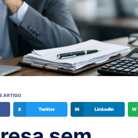
E ARTIGO
k
X
Twitter
IN
LinkedIn
W
resa sem