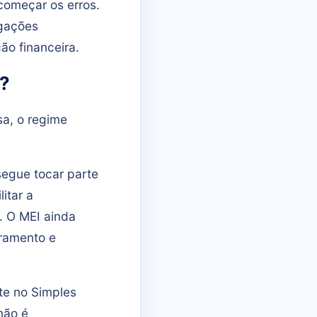
começar os erros.
igações
ão financeira.
o?
sa, o regime
segue tocar parte
itar a
. O MEI ainda
uramento e
e no Simples
não é