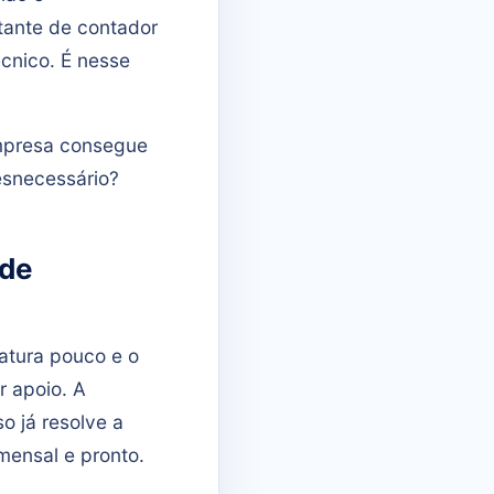
tante de contador
écnico. É nesse
 empresa consegue
esnecessário?
 de
atura pouco e o
r apoio. A
o já resolve a
mensal e pronto.