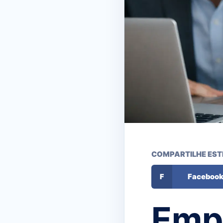
COMPARTILHE EST
F
Faceboo
Emp