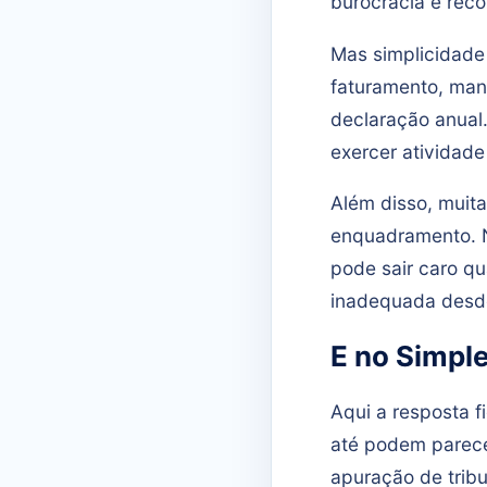
burocracia e reco
Mas simplicidade 
faturamento, mant
declaração anual.
exercer atividade
Além disso, muit
enquadramento. Ne
pode sair caro q
inadequada desde
E no Simpl
Aqui a resposta 
até podem parece
apuração de tribu