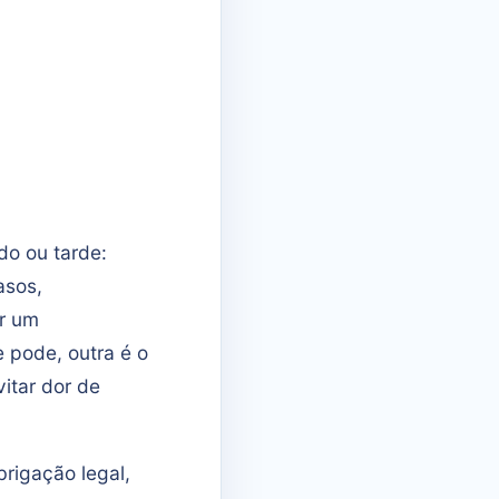
o ou tarde:
asos,
ir um
 pode, outra é o
itar dor de
rigação legal,