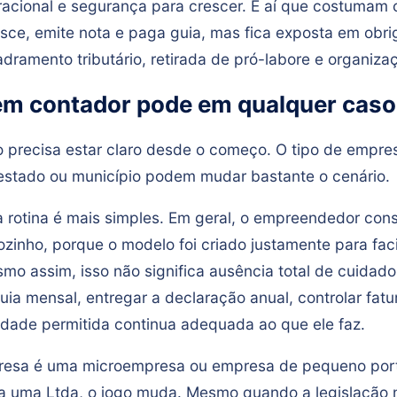
acional e segurança para crescer. É aí que costumam 
sce, emite nota e paga guia, mas fica exposta em obr
dramento tributário, retirada de pró-labore e organizaç
m contador pode em qualquer cas
o precisa estar claro desde o começo. O tipo de empre
o estado ou município podem mudar bastante o cenário.
a rotina é mais simples. Em geral, o empreendedor con
zinho, porque o modelo foi criado justamente para facil
mo assim, isso não significa ausência total de cuidado
uia mensal, entregar a declaração anual, controlar fat
ividade permitida continua adequada ao que ele faz.
resa é uma microempresa ou empresa de pequeno port
da uma Ltda, o jogo muda. Mesmo quando a legislação 