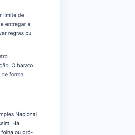
 limite de
 e entregar a
var regras ou
tro
ção. O barato
a de forma
imples Nacional
ssim. Há
 folha ou pró-